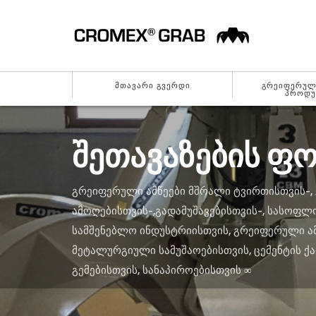
ᲛᲗᲐᲕᲐᲠᲘ ᲒᲕᲔᲠᲓᲘ
ᲒᲠᲔᲘᲤᲔᲠᲣᲚᲘ
ᲞᲠᲝᲓᲣ
ᲨᲔᲗᲐᲕᲐᲖᲔᲑᲘᲡ Ფ
ᲒᲠᲔᲘᲤᲔᲠᲣᲚᲘ ᲐᲛᲬᲔᲔᲑᲘ ᲛᲨᲠᲐᲚᲘ ᲢᲕᲘᲠᲗᲘᲡᲗᲕᲘᲡ-,
ᲐᲛᲝᲦᲔᲑᲘᲡᲗᲕᲘᲡ-,ᲒᲐᲓᲐᲛᲣᲨᲐᲕᲔᲑᲘᲡᲗᲕᲘᲡ-, ᲡᲐᲡᲝᲤᲚ
ᲡᲐᲛᲨᲔᲜᲔᲑᲚᲝ ᲘᲜᲓᲣᲡᲢᲠᲘᲘᲡᲗᲕᲘᲡ, ᲒᲠᲔᲘᲤᲔᲠᲣᲚᲘ Ა
ᲛᲔᲢᲐᲚᲣᲠᲒᲘᲣᲚᲘ ᲡᲐᲛᲣᲨᲐᲝᲔᲑᲘᲡᲗᲕᲘᲡ, ᲪᲔᲛᲔᲜᲢᲘᲡ ᲥᲐ
ᲒᲔᲛᲔᲑᲘᲡᲗᲕᲘᲡ, ᲡᲐᲜᲐᲞᲘᲠᲝᲔᲑᲘᲡᲗᲕᲘᲡ ∞