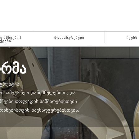
 ᲐᲛᲬᲔᲔᲑᲘ |
ᲛᲝᲛᲡᲐᲮᲣᲠᲔᲑᲔᲑᲘ
ᲩᲕᲔᲜᲡ
ᲥᲢᲔᲑᲘ
ᲝᲠᲛᲐ
 ᲒᲠᲣᲜᲢᲘᲡ
Ო-ᲡᲐᲛᲔᲣᲠᲜᲔᲝ ᲓᲐᲜᲘᲨᲜᲣᲚᲔᲑᲘᲗ-, ᲓᲐ
ᲛᲬᲔᲔᲑᲘ ᲤᲝᲚᲐᲓᲘᲡ ᲡᲐᲛᲨᲐᲝᲔᲑᲘᲡᲗᲕᲘᲡ
ᲠᲮᲜᲔᲑᲘᲡᲗᲕᲘᲡ, ᲜᲐᲕᲡᲐᲓᲒᲣᲠᲔᲑᲘᲡᲗᲕᲘᲡ,