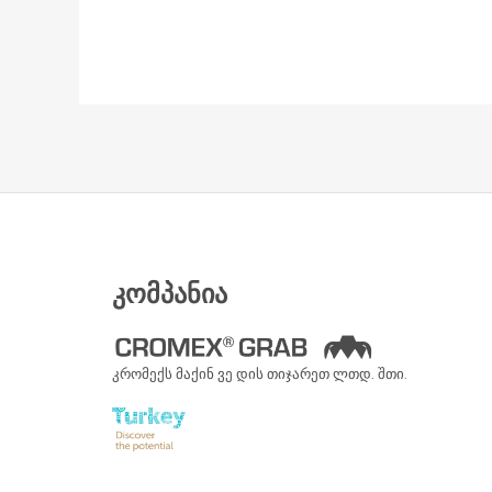
ᲙᲝᲛᲞᲐᲜᲘᲐ
კრომექს მაქინ ვე დის თიჯარეთ ლთდ. შთი.