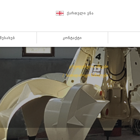
ᲥᲐᲠᲗᲣᲚᲘ ᲔᲜᲐ
 ᲨᲔᲡᲐᲮᲔᲑ
ᲙᲝᲜᲢᲐᲥᲢᲘ
ᲒᲠᲔᲘᲤᲔᲠᲣᲚᲘ ᲐᲛᲬᲔᲔᲑᲘ
ᲡᲐᲗᲐᲓᲐᲠᲘᲒᲝ ᲜᲐᲬᲘᲚᲔᲑᲘ