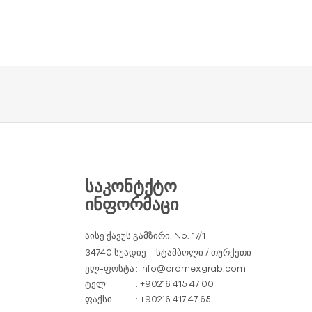
ᲡᲐᲙᲝᲜᲢᲥᲢᲝ
ᲘᲜᲤᲝᲠᲛᲐᲪᲘ
აისე ქავუს გამზირი: No: 17/1
34740 სუადიე – სტამბოლი / თურქეთი
ელ-ფოსტა
: info@cromexgrab.com
ტელ
: +90216 415 47 00
ფაქსი
: +90216 417 47 65