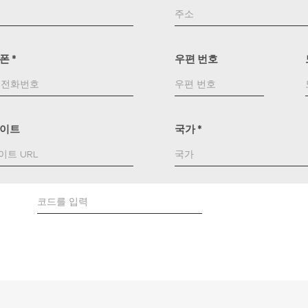
드폰
*
우편 번호
이트
국가
*