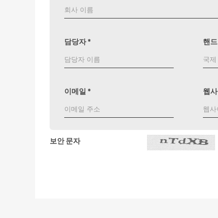
담당자
*
핸
이메일
*
웹사
보안 문자