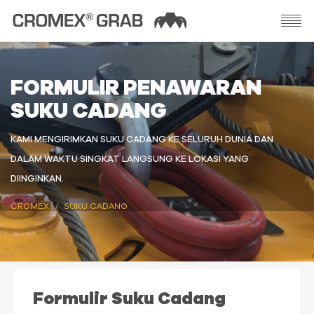
FORMULIR PENAWARAN
SUKU CADANG
KAMI MENGIRIMKAN SUKU CADANG KE SELURUH DUNIA DAN
DALAM WAKTU SINGKAT LANGSUNG KE LOKASI YANG
DIINGINKAN.
CROMEX
SUKU CADANG
Formulir Suku Cadang